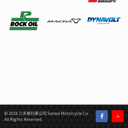
© 2018 三禾摩托車公司 Sanwa Motorcycle Co.
All Rights Reserved.